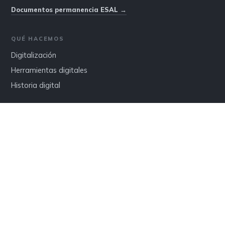
Documentos permanencia ESAL →
QUÉ HACEMOS
Digitalización
Herramientas digitales
Historia digital
FUNDACIÓN
Quiénes somos
Proyectos
Contacto
© 2026 Fundación Histórica Neogranadina
Hecho con Hugo · alojado en GitHub