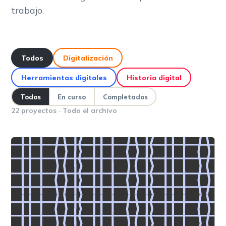
trabajo.
Todos
Digitalización
Herramientas digitales
Historia digital
Todos
En curso
Completados
22 proyectos · Todo el archivo